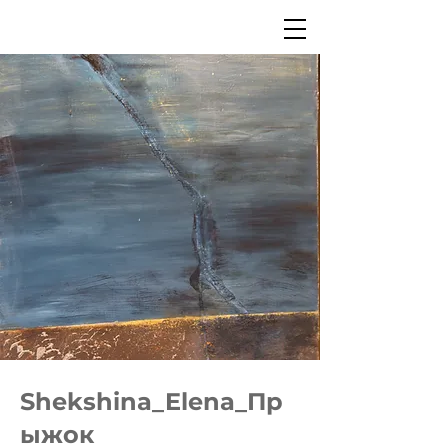
Shekshina_Elena_Пр
ыжок